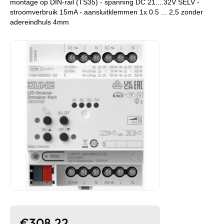
montage op DIN-rail (TS35) - spanning DC 21....32V SELV -
stroomverbruik 15mA - aansluitklemmen 1x 0.5 ... 2,5 zonder
adereindhuls 4mm
€308,22