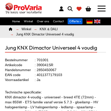
Home
Winkel
Over ons
Contact
Offerte »
Home
Winkel
KNX & DALI
Jung KNX Dimactor Universeel 4 voudig
Jung KNX Dimactor Universeel 4 voudig
Bestelnummer
: 701001
Artikelcode
: 390041SR
Handelsnummer
: 2850450067
EAN code
: 4011377179103
Voorraadartikel
: Ja
Technische specificatie:
KNX dimactor 4-voudig - universeel - breed 4TE (72mm) -
max 855W - ETS familie vanaf versie 5.7.3 - gloeilamp - HV
halogeenlamp - LV halogeenlamp - ledlamp - spaarlamp -