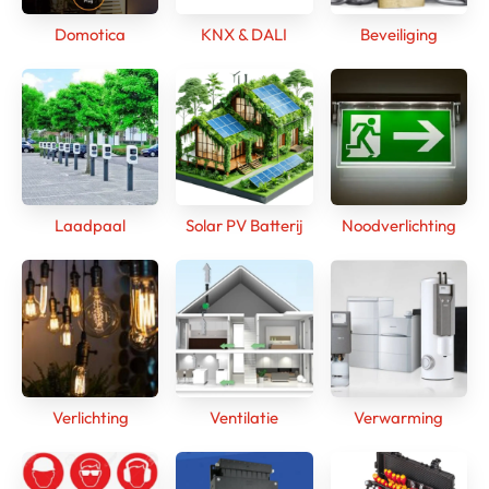
Domotica
KNX & DALI
Beveiliging
Laadpaal
Solar PV Batterij
Noodverlichting
Verlichting
Ventilatie
Verwarming