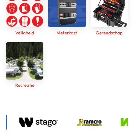
Veiligheid
Meterkast
Gereedschap
Recreatie