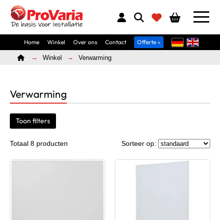
Home
Winkel
Over ons
Contact
Offerte »
Home
Winkel
Verwarming
Verwarming
Toon filters
Totaal 8 producten
Sorteer op: