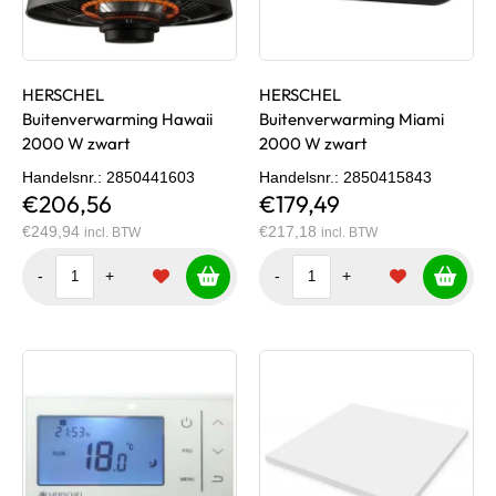
HERSCHEL
HERSCHEL
Buitenverwarming Hawaii
Buitenverwarming Miami
2000 W zwart
2000 W zwart
Handelsnr.
: 2850441603
Handelsnr.
: 2850415843
€206,56
€179,49
€249,94
€217,18
incl. BTW
incl. BTW
-
+
-
+