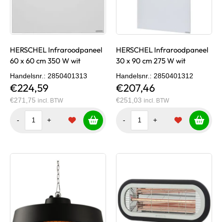
HERSCHEL Infraroodpaneel
HERSCHEL Infraroodpaneel
60 x 60 cm 350 W wit
30 x 90 cm 275 W wit
Handelsnr.
: 2850401313
Handelsnr.
: 2850401312
€224,59
€207,46
€271,75
€251,03
incl. BTW
incl. BTW
-
+
-
+