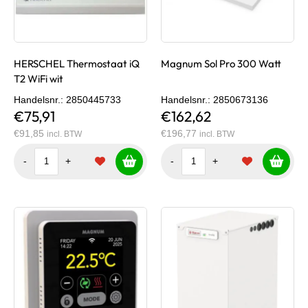
HERSCHEL Thermostaat iQ
Magnum Sol Pro 300 Watt
T2 WiFi wit
Handelsnr.
: 2850445733
Handelsnr.
: 2850673136
€75,91
€162,62
€91,85
€196,77
incl. BTW
incl. BTW
-
+
-
+