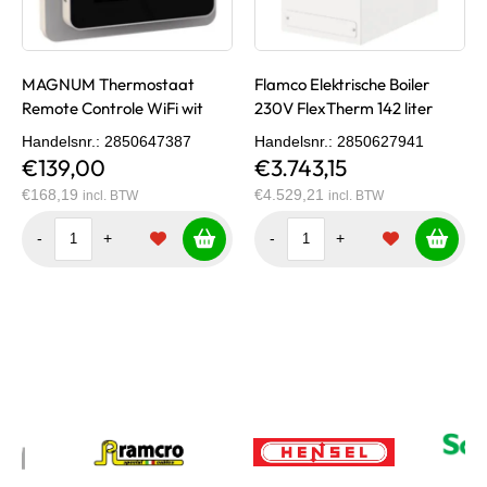
MAGNUM Thermostaat
Flamco Elektrische Boiler
Remote Controle WiFi wit
230V FlexTherm 142 liter
Handelsnr.
: 2850647387
Handelsnr.
: 2850627941
€139,00
€3.743,15
€168,19
€4.529,21
incl. BTW
incl. BTW
-
+
-
+