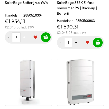
SolarEdge Batterij 4.6 kWh
SolarEdge SE5K 3-fase
omvormer PV | Back-up |
Batterij
Handelsnr.
: 2850510304
€1.934,13
Handelsnr.
: 2850500963
€1.690,31
€2.340,30
incl. BTW
€2.045,28
incl. BTW
-
+
-
+