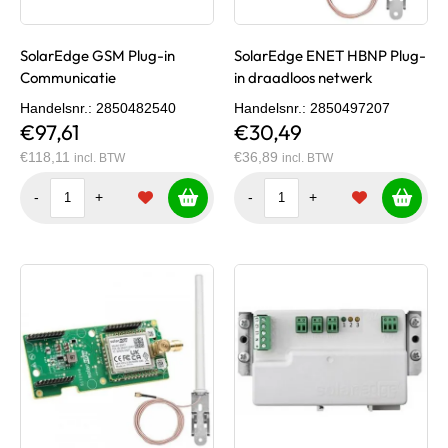
SolarEdge GSM Plug-in
SolarEdge ENET HBNP Plug-
Communicatie
in draadloos netwerk
Handelsnr.
: 2850482540
Handelsnr.
: 2850497207
€97,61
€30,49
€118,11
€36,89
incl. BTW
incl. BTW
-
+
-
+