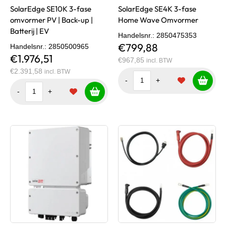
SolarEdge SE10K 3-fase
SolarEdge SE4K 3-fase
omvormer PV | Back-up |
Home Wave Omvormer
Batterij | EV
Handelsnr.
: 2850475353
€799,88
Handelsnr.
: 2850500965
€1.976,51
€967,85
incl. BTW
€2.391,58
incl. BTW
-
+
-
+