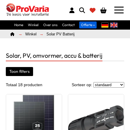
Home
Winkel
Over ons
Contact
Offerte »
Home
Winkel
Solar PV Batterij
Solar, PV, omvormer, accu & batterij
Toon filters
Totaal 18 producten
Sorteer op: