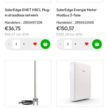
SolarEdge ENET HBCL Plug-
SolarEdge Energie Meter
in draadloos netwerk
Modbus 3-fase
Handelsnr.
: 2850497206
Handelsnr.
: 2850415505
€36,75
€150,57
€44,47
€182,19
incl. BTW
incl. BTW
-
+
-
+