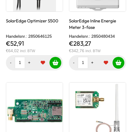
SolarEdge Optimizer S500
SolarEdge Inline Energie
Meter 3-fase
Handelsnr.
: 2850646125
Handelsnr.
: 2850480434
€52,91
€283,27
€64,02
€342,76
incl. BTW
incl. BTW
-
+
-
+