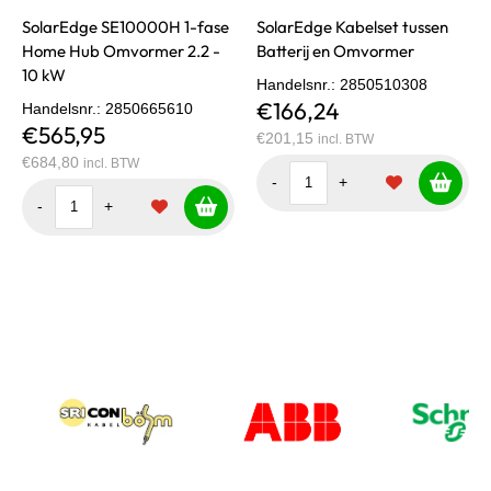
SolarEdge SE10000H 1-fase
SolarEdge Kabelset tussen
Home Hub Omvormer 2.2 -
Batterij en Omvormer
10 kW
Handelsnr.
: 2850510308
€166,24
Handelsnr.
: 2850665610
€565,95
€201,15
incl. BTW
€684,80
incl. BTW
-
+
-
+