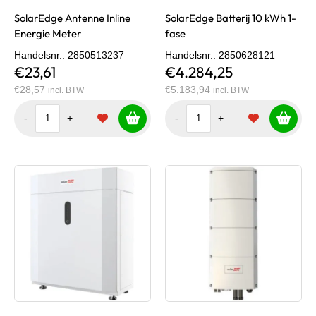
SolarEdge Antenne Inline
SolarEdge Batterij 10 kWh 1-
Energie Meter
fase
Handelsnr.
: 2850513237
Handelsnr.
: 2850628121
€23,61
€4.284,25
€28,57
€5.183,94
incl. BTW
incl. BTW
-
+
-
+