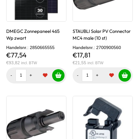
DMEGC Zonnepaneel 465
STAUBLI Solar PV Connector
Wp zwart
MC4 male (10 st)
Handelsnr.
: 2850665555
Handelsnr.
: 2700900560
€77,54
€17,81
€93,82
€21,55
incl. BTW
incl. BTW
-
+
-
+