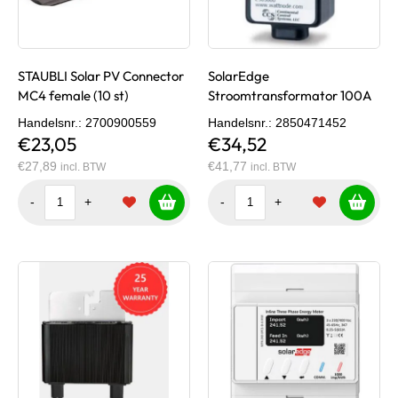
STAUBLI Solar PV Connector
SolarEdge
MC4 female (10 st)
Stroomtransformator 100A
Handelsnr.
: 2700900559
Handelsnr.
: 2850471452
€23,05
€34,52
€27,89
€41,77
incl. BTW
incl. BTW
-
+
-
+