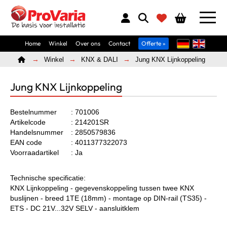
Home
Winkel
Over ons
Contact
Offerte »
Home
Winkel
KNX & DALI
Jung KNX Lijnkoppeling
Jung KNX Lijnkoppeling
Bestelnummer
: 701006
Artikelcode
: 214201SR
Handelsnummer
: 2850579836
EAN code
: 4011377322073
Voorraadartikel
: Ja
Technische specificatie:
KNX Lijnkoppeling - gegevenskoppeling tussen twee KNX
buslijnen - breed 1TE (18mm) - montage op DIN-rail (TS35) -
ETS - DC 21V...32V SELV - aansluitklem