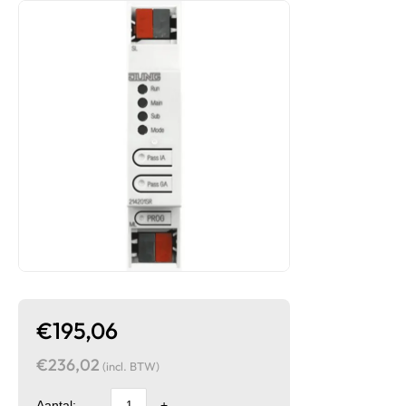
€195,06
€236,02
(incl. BTW)
Aantal:
-
+