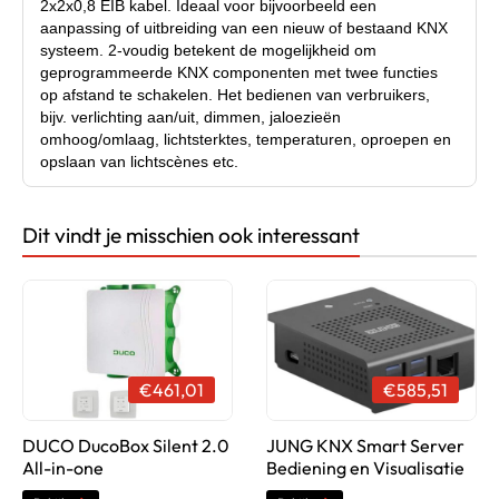
2x2x0,8 EIB kabel. Ideaal voor bijvoorbeeld een
aanpassing of uitbreiding van een nieuw of bestaand KNX
systeem. 2-voudig betekent de mogelijkheid om
geprogrammeerde KNX componenten met twee functies
op afstand te schakelen. Het bedienen van verbruikers,
bijv. verlichting aan/uit, dimmen, jaloezieën
omhoog/omlaag, lichtsterktes, temperaturen, oproepen en
opslaan van lichtscènes etc.
Dit vindt je misschien ook interessant
Productsheet (PDF)
€461,01
€585,51
DUCO DucoBox Silent 2.0
JUNG KNX Smart Server
All-in-one
Bediening en Visualisatie