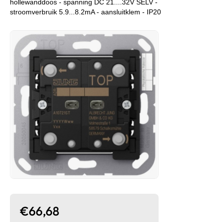
hollewanddoos - spanning DC 21....32V SELV -
stroomverbruik 5.9...8.2mA - aansluitklem - IP20
€66,68