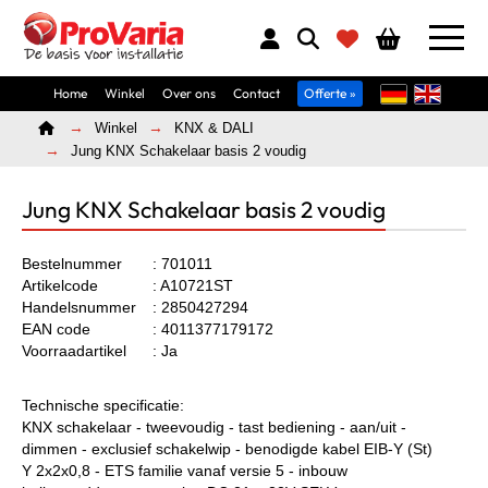
Home
Winkel
Over ons
Contact
Offerte »
Home
Winkel
KNX & DALI
Jung KNX Schakelaar basis 2 voudig
Jung KNX Schakelaar basis 2 voudig
Bestelnummer
: 701011
Artikelcode
: A10721ST
Handelsnummer
: 2850427294
EAN code
: 4011377179172
Voorraadartikel
: Ja
Technische specificatie:
KNX schakelaar - tweevoudig - tast bediening - aan/uit -
dimmen - exclusief schakelwip - benodigde kabel EIB-Y (St)
Y 2x2x0,8 - ETS familie vanaf versie 5 - inbouw