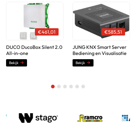
€461,01
€585,51
DUCO DucoBox Silent 2.0
JUNG KNX Smart Server
All-in-one
Bediening en Visualisatie
Bekijk
Bekijk