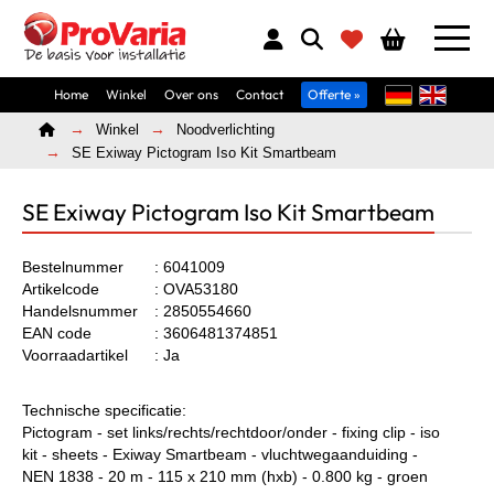
Home
Winkel
Over ons
Contact
Offerte »
Home
Winkel
Noodverlichting
SE Exiway Pictogram Iso Kit Smartbeam
SE Exiway Pictogram Iso Kit Smartbeam
Bestelnummer
: 6041009
Artikelcode
: OVA53180
Handelsnummer
: 2850554660
EAN code
: 3606481374851
Voorraadartikel
: Ja
Technische specificatie:
Pictogram - set links/rechts/rechtdoor/onder - fixing clip - iso
kit - sheets - Exiway Smartbeam - vluchtwegaanduiding -
NEN 1838 - 20 m - 115 x 210 mm (hxb) - 0.800 kg - groen