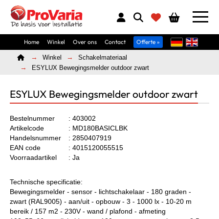
Home
Winkel
Over ons
Contact
Offerte »
Home
Winkel
Schakelmateriaal
ESYLUX Bewegingsmelder outdoor zwart
ESYLUX Bewegingsmelder outdoor zwart
Bestelnummer
: 403002
Artikelcode
: MD180BASICLBK
Handelsnummer
: 2850407919
EAN code
: 4015120055515
Voorraadartikel
: Ja
Technische specificatie:
Bewegingsmelder - sensor - lichtschakelaar - 180 graden -
zwart (RAL9005) - aan/uit - opbouw - 3 - 1000 lx - 10-20 m
bereik / 157 m2 - 230V - wand / plafond - afmeting