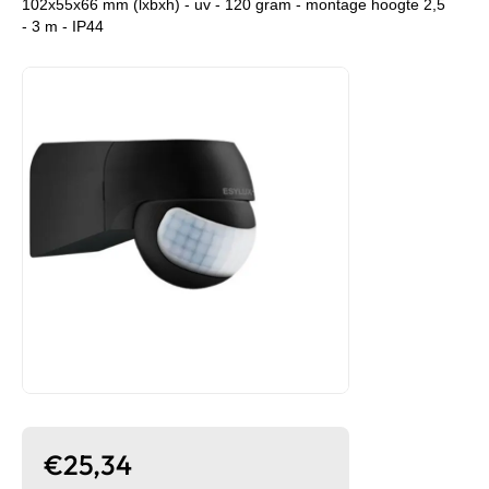
102x55x66 mm (lxbxh) - uv - 120 gram - montage hoogte 2,5
- 3 m - IP44
€25,34