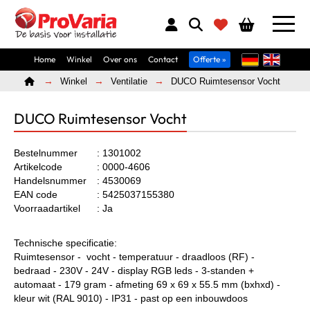
Home
Winkel
Over ons
Contact
Offerte »
Home
Winkel
Ventilatie
DUCO Ruimtesensor Vocht
DUCO Ruimtesensor Vocht
Bestelnummer
: 1301002
Artikelcode
: 0000-4606
Handelsnummer
: 4530069
EAN code
: 5425037155380
Voorraadartikel
: Ja
Technische specificatie:
Ruimtesensor - vocht - temperatuur - draadloos (RF) -
bedraad - 230V - 24V - display RGB leds - 3-standen +
automaat - 179 gram - afmeting 69 x 69 x 55.5 mm (bxhxd) -
kleur wit (RAL 9010) - IP31 - past op een inbouwdoos