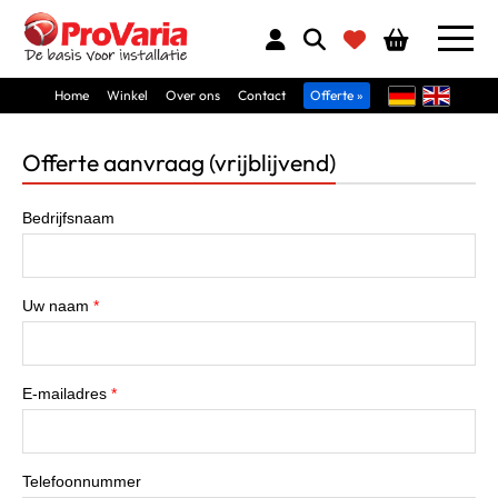
Home
Winkel
Over ons
Contact
Offerte »
Offerte aanvraag (vrijblijvend)
Bedrijfsnaam
Uw naam
*
E-mailadres
*
Telefoonnummer